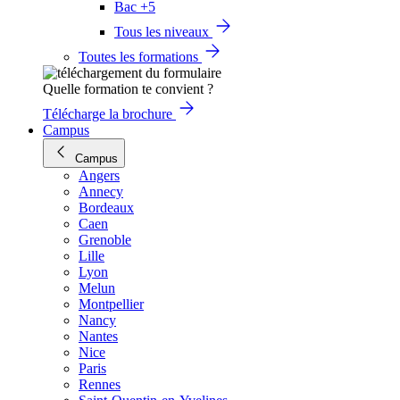
Bac +5
Tous les niveaux
Toutes les formations
Quelle formation te convient ?
Télécharge la brochure
Campus
Campus
Angers
Annecy
Bordeaux
Caen
Grenoble
Lille
Lyon
Melun
Montpellier
Nancy
Nantes
Nice
Paris
Rennes