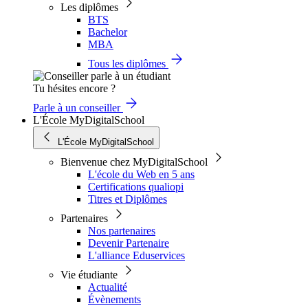
Les diplômes
BTS
Bachelor
MBA
Tous les diplômes
Tu hésites encore ?
Parle à un conseiller
L'École MyDigitalSchool
L'École MyDigitalSchool
Bienvenue chez MyDigitalSchool
L'école du Web en 5 ans
Certifications qualiopi
Titres et Diplômes
Partenaires
Nos partenaires
Devenir Partenaire
L'alliance Eduservices
Vie étudiante
Actualité
Évènements