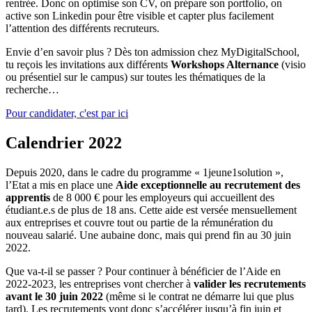
rentrée. Donc on optimise son CV, on prépare son portfolio, on
active son Linkedin pour être visible et capter plus facilement
l’attention des différents recruteurs.
Envie d’en savoir plus ? Dès ton admission chez MyDigitalSchool,
tu reçois les invitations aux différents
Workshops Alternance
(visio
ou présentiel sur le campus) sur toutes les thématiques de la
recherche…
Pour candidater, c'est par ici
Calendrier 2022
Depuis 2020, dans le cadre du programme « 1jeune1solution »,
l’Etat a mis en place une
Aide exceptionnelle au recrutement des
apprentis
de 8 000 € pour les employeurs qui accueillent des
étudiant.e.s de plus de 18 ans. Cette aide est versée mensuellement
aux entreprises et couvre tout ou partie de la rémunération du
nouveau salarié. Une aubaine donc, mais qui prend fin au 30 juin
2022.
Que va-t-il se passer ? Pour continuer à bénéficier de l’Aide en
2022-2023, les entreprises vont chercher à
valider les recrutements
avant le 30 juin 2022
(même si le contrat ne démarre lui que plus
tard). Les recrutements vont donc s’accélérer jusqu’à fin juin et