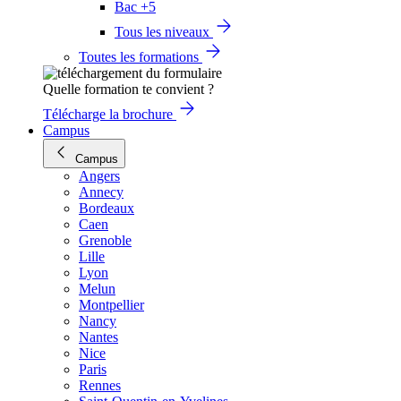
Bac +5
Tous les niveaux
Toutes les formations
Quelle formation te convient ?
Télécharge la brochure
Campus
Campus
Angers
Annecy
Bordeaux
Caen
Grenoble
Lille
Lyon
Melun
Montpellier
Nancy
Nantes
Nice
Paris
Rennes