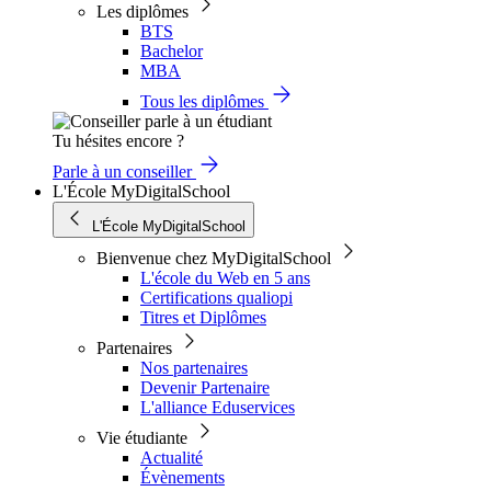
Les diplômes
BTS
Bachelor
MBA
Tous les diplômes
Tu hésites encore ?
Parle à un conseiller
L'École MyDigitalSchool
L'École MyDigitalSchool
Bienvenue chez MyDigitalSchool
L'école du Web en 5 ans
Certifications qualiopi
Titres et Diplômes
Partenaires
Nos partenaires
Devenir Partenaire
L'alliance Eduservices
Vie étudiante
Actualité
Évènements