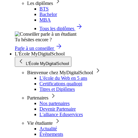
Les diplômes
BTS
Bachelor
MBA
Tous les diplômes
Tu hésites encore ?
Parle à un conseiller
L'École MyDigitalSchool
L'École MyDigitalSchool
Bienvenue chez MyDigitalSchool
L'école du Web en 5 ans
Certifications qualiopi
Titres et Diplômes
Partenaires
Nos partenaires
Devenir Partenaire
L'alliance Eduservices
Vie étudiante
Actualité
Évènements