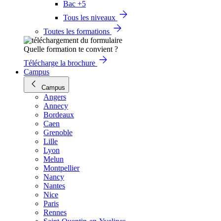
Bac +5
Tous les niveaux
Toutes les formations
Quelle formation te convient ?
Télécharge la brochure
Campus
Campus
Angers
Annecy
Bordeaux
Caen
Grenoble
Lille
Lyon
Melun
Montpellier
Nancy
Nantes
Nice
Paris
Rennes