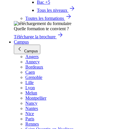
Bac +5
Tous les niveaux
Toutes les formations
Quelle formation te convient ?
Télécharge la brochure
Campus
Campus
Angers
Annecy
Bordeaux
Caen
Grenoble
Lille
Lyon
Melun
Montpellier
Nancy
Nantes
Nice
Paris
Rennes