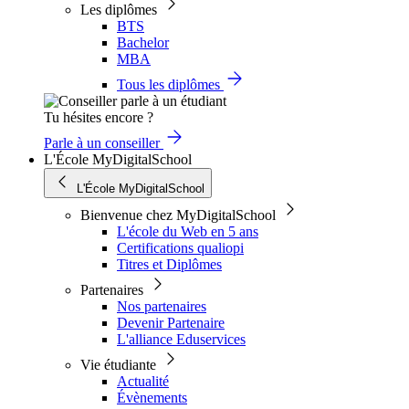
Les diplômes
BTS
Bachelor
MBA
Tous les diplômes
Tu hésites encore ?
Parle à un conseiller
L'École MyDigitalSchool
L'École MyDigitalSchool
Bienvenue chez MyDigitalSchool
L'école du Web en 5 ans
Certifications qualiopi
Titres et Diplômes
Partenaires
Nos partenaires
Devenir Partenaire
L'alliance Eduservices
Vie étudiante
Actualité
Évènements