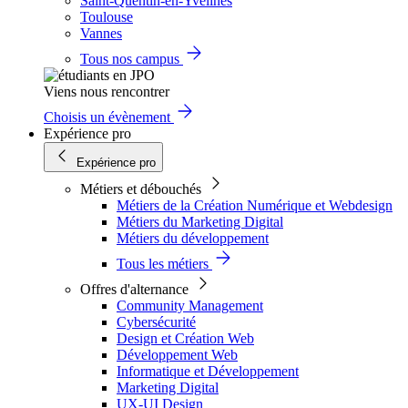
Saint-Quentin-en-Yvelines
Toulouse
Vannes
Tous nos campus
Viens nous rencontrer
Choisis un évènement
Expérience pro
Expérience pro
Métiers et débouchés
Métiers de la Création Numérique et Webdesign
Métiers du Marketing Digital
Métiers du développement
Tous les métiers
Offres d'alternance
Community Management
Cybersécurité
Design et Création Web
Développement Web
Informatique et Développement
Marketing Digital
UX-UI Design