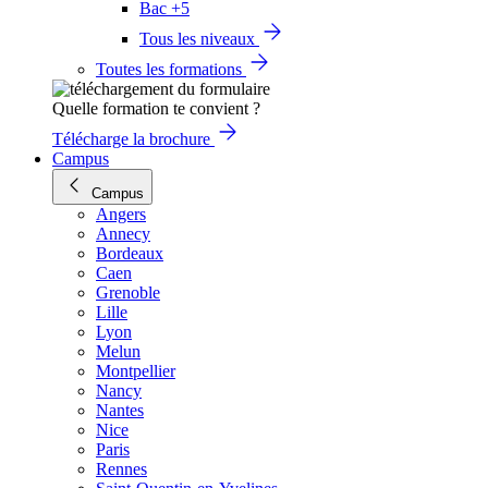
Bac +5
Tous les niveaux
Toutes les formations
Quelle formation te convient ?
Télécharge la brochure
Campus
Campus
Angers
Annecy
Bordeaux
Caen
Grenoble
Lille
Lyon
Melun
Montpellier
Nancy
Nantes
Nice
Paris
Rennes