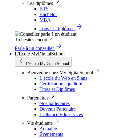
Les diplômes
BTS
Bachelor
MBA
Tous les diplômes
Tu hésites encore ?
Parle à un conseiller
L'École MyDigitalSchool
L'École MyDigitalSchool
Bienvenue chez MyDigitalSchool
L'école du Web en 5 ans
Certifications qualiopi
Titres et Diplômes
Partenaires
Nos partenaires
Devenir Partenaire
L'alliance Eduservices
Vie étudiante
Actualité
Évènements