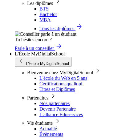
Les diplômes
BTS
Bachelor
MBA
Tous les diplômes
Tu hésites encore ?
Parle à un conseiller
L'École MyDigitalSchool
L'École MyDigitalSchool
Bienvenue chez MyDigitalSchool
L'école du Web en 5 ans
Certifications qualiopi
Titres et Diplômes
Partenaires
Nos partenaires
Devenir Partenaire
L'alliance Eduservices
Vie étudiante
Actualité
Évènements