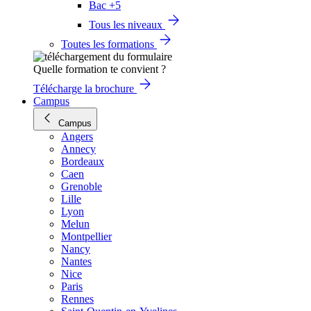
Bac +5
Tous les niveaux
Toutes les formations
Quelle formation te convient ?
Télécharge la brochure
Campus
Campus
Angers
Annecy
Bordeaux
Caen
Grenoble
Lille
Lyon
Melun
Montpellier
Nancy
Nantes
Nice
Paris
Rennes