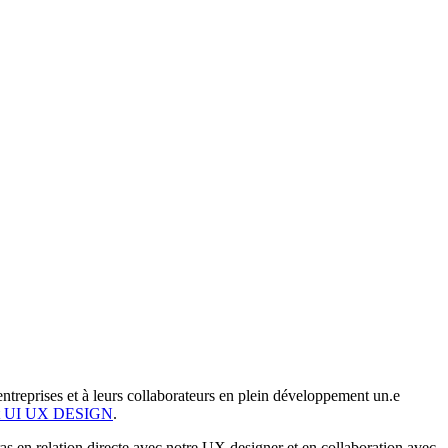
entreprises et à leurs collaborateurs en plein développement un.e
t UI UX DESIGN
.
as en relation directe avec notre UX designer et en collaboration avec