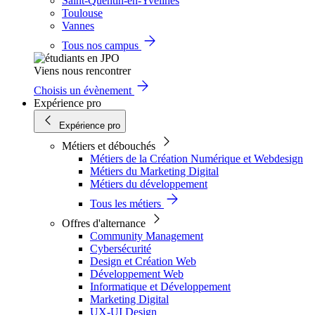
Saint-Quentin-en-Yvelines
Toulouse
Vannes
Tous nos campus
Viens nous rencontrer
Choisis un évènement
Expérience pro
Expérience pro
Métiers et débouchés
Métiers de la Création Numérique et Webdesign
Métiers du Marketing Digital
Métiers du développement
Tous les métiers
Offres d'alternance
Community Management
Cybersécurité
Design et Création Web
Développement Web
Informatique et Développement
Marketing Digital
UX-UI Design