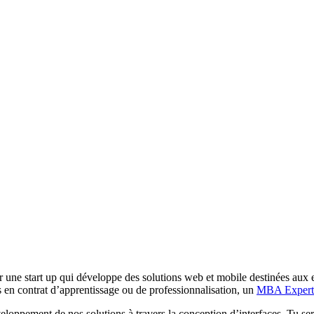
our une start up qui développe des solutions web et mobile destinées aux 
 en contrat d’apprentissage ou de professionnalisation, un
MBA Exper
eloppement de nos solutions à travers la conception d’interfaces. Tu ser