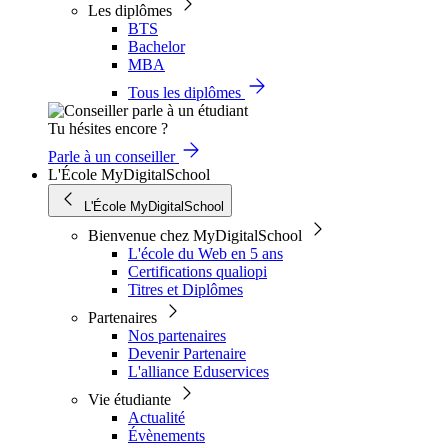
Les diplômes
BTS
Bachelor
MBA
Tous les diplômes
Tu hésites encore ?
Parle à un conseiller
L'École MyDigitalSchool
L'École MyDigitalSchool
Bienvenue chez MyDigitalSchool
L'école du Web en 5 ans
Certifications qualiopi
Titres et Diplômes
Partenaires
Nos partenaires
Devenir Partenaire
L'alliance Eduservices
Vie étudiante
Actualité
Évènements