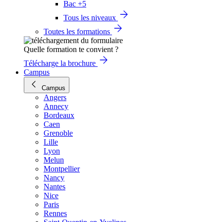
Bac +5
Tous les niveaux
Toutes les formations
Quelle formation te convient ?
Télécharge la brochure
Campus
Campus
Angers
Annecy
Bordeaux
Caen
Grenoble
Lille
Lyon
Melun
Montpellier
Nancy
Nantes
Nice
Paris
Rennes