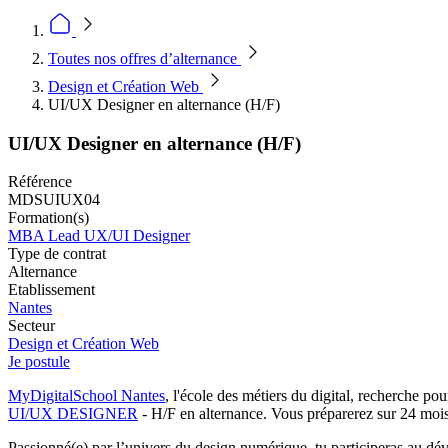
Toutes nos offres d’alternance
Design et Création Web
UI/UX Designer en alternance (H/F)
UI/UX Designer en alternance (H/F)
Référence
MDSUIUX04
Formation(s)
MBA Lead UX/UI Designer
Type de contrat
Alternance
Etablissement
Nantes
Secteur
Design et Création Web
Je postule
MyDigitalSchool Nantes
, l'école des métiers du digital, recherche p
UI/UX DESIGNER
- H/F en alternance. Vous préparerez sur 24 mois
Passionné(e) par l’univers du design numérique, tu participeras au dév