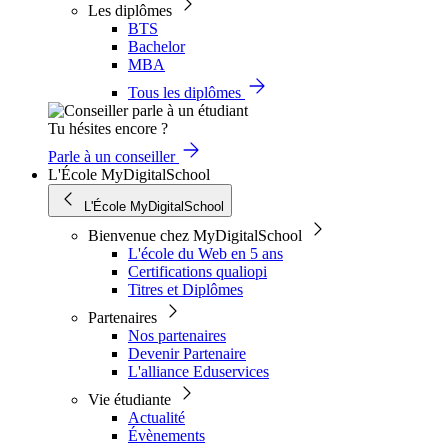
Les diplômes
BTS
Bachelor
MBA
Tous les diplômes
Tu hésites encore ?
Parle à un conseiller
L'École MyDigitalSchool
L'École MyDigitalSchool
Bienvenue chez MyDigitalSchool
L'école du Web en 5 ans
Certifications qualiopi
Titres et Diplômes
Partenaires
Nos partenaires
Devenir Partenaire
L'alliance Eduservices
Vie étudiante
Actualité
Évènements