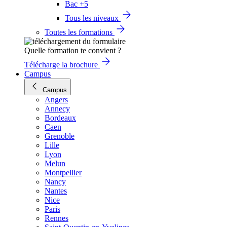
Bac +5
Tous les niveaux
Toutes les formations
Quelle formation te convient ?
Télécharge la brochure
Campus
Campus
Angers
Annecy
Bordeaux
Caen
Grenoble
Lille
Lyon
Melun
Montpellier
Nancy
Nantes
Nice
Paris
Rennes