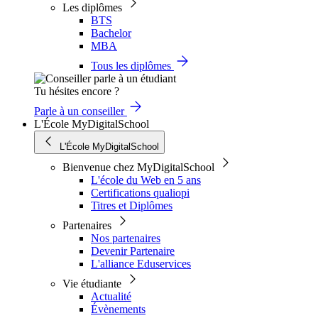
Les diplômes
BTS
Bachelor
MBA
Tous les diplômes
Tu hésites encore ?
Parle à un conseiller
L'École MyDigitalSchool
L'École MyDigitalSchool
Bienvenue chez MyDigitalSchool
L'école du Web en 5 ans
Certifications qualiopi
Titres et Diplômes
Partenaires
Nos partenaires
Devenir Partenaire
L'alliance Eduservices
Vie étudiante
Actualité
Évènements