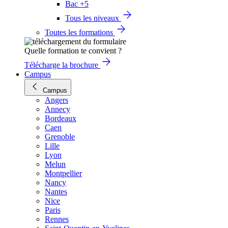
Bac +5
Tous les niveaux
Toutes les formations
Quelle formation te convient ?
Télécharge la brochure
Campus
Campus
Angers
Annecy
Bordeaux
Caen
Grenoble
Lille
Lyon
Melun
Montpellier
Nancy
Nantes
Nice
Paris
Rennes