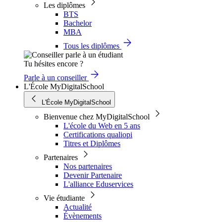
Les diplômes
BTS
Bachelor
MBA
Tous les diplômes
Tu hésites encore ?
Parle à un conseiller
L'École MyDigitalSchool
L'École MyDigitalSchool
Bienvenue chez MyDigitalSchool
L'école du Web en 5 ans
Certifications qualiopi
Titres et Diplômes
Partenaires
Nos partenaires
Devenir Partenaire
L'alliance Eduservices
Vie étudiante
Actualité
Évènements