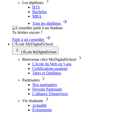
Les diplômes
BTS
Bachelor
MBA
Tous les diplômes
Tu hésites encore ?
Parle à un conseiller
L'École MyDigitalSchool
L'École MyDigitalSchool
Bienvenue chez MyDigitalSchool
L'école du Web en 5 ans
Certifications qualiopi
Titres et Diplômes
Partenaires
Nos partenaires
Devenir Partenaire
L'alliance Eduservices
Vie étudiante
Actualité
Évènements