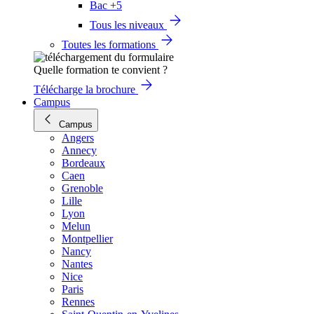
Bac +5
Tous les niveaux
Toutes les formations
Quelle formation te convient ?
Télécharge la brochure
Campus
Campus
Angers
Annecy
Bordeaux
Caen
Grenoble
Lille
Lyon
Melun
Montpellier
Nancy
Nantes
Nice
Paris
Rennes