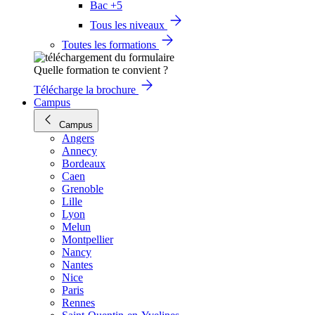
Bac +5
Tous les niveaux
Toutes les formations
Quelle formation te convient ?
Télécharge la brochure
Campus
Campus
Angers
Annecy
Bordeaux
Caen
Grenoble
Lille
Lyon
Melun
Montpellier
Nancy
Nantes
Nice
Paris
Rennes