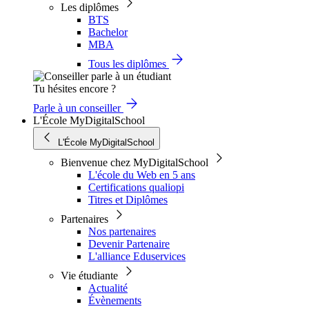
Les diplômes
BTS
Bachelor
MBA
Tous les diplômes
Tu hésites encore ?
Parle à un conseiller
L'École MyDigitalSchool
L'École MyDigitalSchool
Bienvenue chez MyDigitalSchool
L'école du Web en 5 ans
Certifications qualiopi
Titres et Diplômes
Partenaires
Nos partenaires
Devenir Partenaire
L'alliance Eduservices
Vie étudiante
Actualité
Évènements