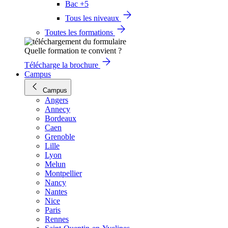
Bac +5
Tous les niveaux
Toutes les formations
Quelle formation te convient ?
Télécharge la brochure
Campus
Campus
Angers
Annecy
Bordeaux
Caen
Grenoble
Lille
Lyon
Melun
Montpellier
Nancy
Nantes
Nice
Paris
Rennes