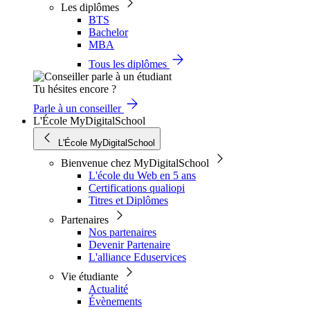
Les diplômes
BTS
Bachelor
MBA
Tous les diplômes
Tu hésites encore ?
Parle à un conseiller
L'École MyDigitalSchool
L'École MyDigitalSchool
Bienvenue chez MyDigitalSchool
L'école du Web en 5 ans
Certifications qualiopi
Titres et Diplômes
Partenaires
Nos partenaires
Devenir Partenaire
L'alliance Eduservices
Vie étudiante
Actualité
Évènements