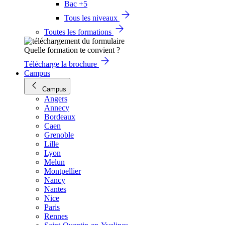
Bac +5
Tous les niveaux
Toutes les formations
Quelle formation te convient ?
Télécharge la brochure
Campus
Campus
Angers
Annecy
Bordeaux
Caen
Grenoble
Lille
Lyon
Melun
Montpellier
Nancy
Nantes
Nice
Paris
Rennes