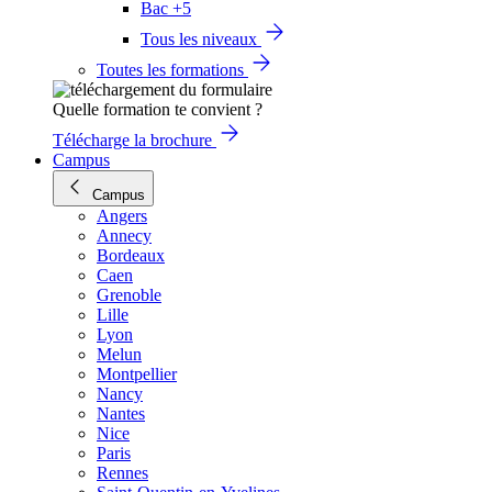
Bac +5
Tous les niveaux
Toutes les formations
Quelle formation te convient ?
Télécharge la brochure
Campus
Campus
Angers
Annecy
Bordeaux
Caen
Grenoble
Lille
Lyon
Melun
Montpellier
Nancy
Nantes
Nice
Paris
Rennes