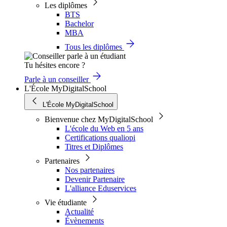
Les diplômes
BTS
Bachelor
MBA
Tous les diplômes
Tu hésites encore ?
Parle à un conseiller
L'École MyDigitalSchool
L'École MyDigitalSchool
Bienvenue chez MyDigitalSchool
L'école du Web en 5 ans
Certifications qualiopi
Titres et Diplômes
Partenaires
Nos partenaires
Devenir Partenaire
L'alliance Eduservices
Vie étudiante
Actualité
Évènements