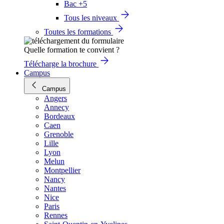
Bac +5
Tous les niveaux
Toutes les formations
Quelle formation te convient ?
Télécharge la brochure
Campus
Campus
Angers
Annecy
Bordeaux
Caen
Grenoble
Lille
Lyon
Melun
Montpellier
Nancy
Nantes
Nice
Paris
Rennes