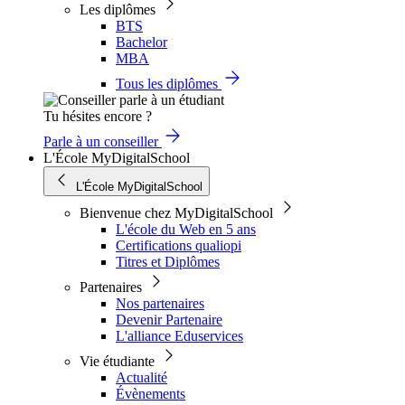
Les diplômes
BTS
Bachelor
MBA
Tous les diplômes
Tu hésites encore ?
Parle à un conseiller
L'École MyDigitalSchool
L'École MyDigitalSchool
Bienvenue chez MyDigitalSchool
L'école du Web en 5 ans
Certifications qualiopi
Titres et Diplômes
Partenaires
Nos partenaires
Devenir Partenaire
L'alliance Eduservices
Vie étudiante
Actualité
Évènements