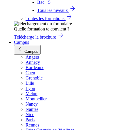
Bac +5
Tous les niveaux
Toutes les formations
Quelle formation te convient ?
Télécharge la brochure
Campus
Campus
Angers
Annecy
Bordeaux
Caen
Grenoble
Lille
Lyon
Melun
Montpellier
Nancy
Nantes
Nice
Paris
Rennes