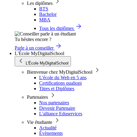
Les diplômes
BTS
Bachelor
MBA
Tous les diplômes
Tu hésites encore ?
Parle à un conseiller
L'École MyDigitalSchool
L'École MyDigitalSchool
Bienvenue chez MyDigitalSchool
L'école du Web en 5 ans
Certifications qualiopi
Titres et Diplômes
Partenaires
Nos partenaires
Devenir Partenaire
L'alliance Eduservices
Vie étudiante
Actualité
Évènements