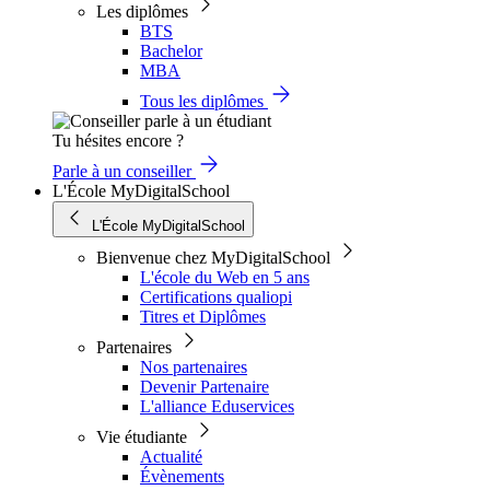
Les diplômes
BTS
Bachelor
MBA
Tous les diplômes
Tu hésites encore ?
Parle à un conseiller
L'École MyDigitalSchool
L'École MyDigitalSchool
Bienvenue chez MyDigitalSchool
L'école du Web en 5 ans
Certifications qualiopi
Titres et Diplômes
Partenaires
Nos partenaires
Devenir Partenaire
L'alliance Eduservices
Vie étudiante
Actualité
Évènements