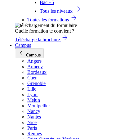
Bac +5
Tous les niveaux
Toutes les formations
Quelle formation te convient ?
Télécharge la brochure
Campus
Campus
Angers
Annecy
Bordeaux
Caen
Grenoble
Lille
Lyon
Melun
Montpellier
Nancy
Nantes
Nice
Paris
Rennes