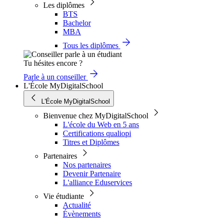
Les diplômes
BTS
Bachelor
MBA
Tous les diplômes
Tu hésites encore ?
Parle à un conseiller
L'École MyDigitalSchool
L'École MyDigitalSchool
Bienvenue chez MyDigitalSchool
L'école du Web en 5 ans
Certifications qualiopi
Titres et Diplômes
Partenaires
Nos partenaires
Devenir Partenaire
L'alliance Eduservices
Vie étudiante
Actualité
Évènements