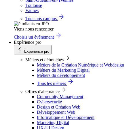
Saint-Quentin-en-Yvelines
Toulouse
Vannes
Tous nos campus
Viens nous rencontrer
Choisis un évènement
Expérience pro
Expérience pro
Métiers et débouchés
Métiers de la Création Numérique et Webdesign
Métiers du Marketing Digital
Métiers du développement
Tous les métiers
Offres d'alternance
Community Management
Cybersécurité
Design et Création Web
Développement Web
Informatique et Développement
Marketing Digital
UX-UI Design