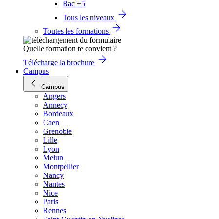
Bac +5
Tous les niveaux
Toutes les formations
Quelle formation te convient ?
Télécharge la brochure
Campus
Campus
Angers
Annecy
Bordeaux
Caen
Grenoble
Lille
Lyon
Melun
Montpellier
Nancy
Nantes
Nice
Paris
Rennes