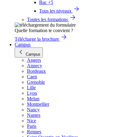
Bac +5
Tous les niveaux
Toutes les formations
Quelle formation te convient ?
Télécharge la brochure
Campus
Campus
Angers
Annecy
Bordeaux
Caen
Grenoble
Lille
Lyon
Melun
Montpellier
Nancy
Nantes
Nice
Paris
Rennes