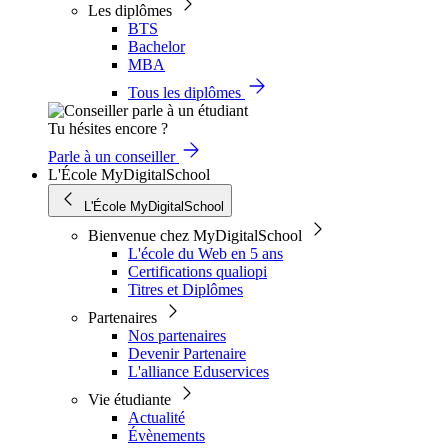
Les diplômes
BTS
Bachelor
MBA
Tous les diplômes
Tu hésites encore ?
Parle à un conseiller
L'École MyDigitalSchool
L'École MyDigitalSchool
Bienvenue chez MyDigitalSchool
L'école du Web en 5 ans
Certifications qualiopi
Titres et Diplômes
Partenaires
Nos partenaires
Devenir Partenaire
L'alliance Eduservices
Vie étudiante
Actualité
Évènements