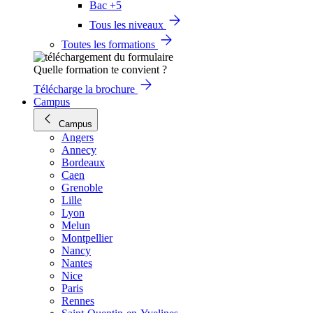
Bac +5
Tous les niveaux
Toutes les formations
Quelle formation te convient ?
Télécharge la brochure
Campus
Campus
Angers
Annecy
Bordeaux
Caen
Grenoble
Lille
Lyon
Melun
Montpellier
Nancy
Nantes
Nice
Paris
Rennes