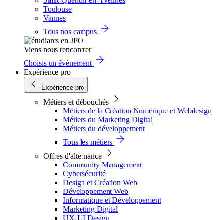
Saint-Quentin-en-Yvelines
Toulouse
Vannes
Tous nos campus
Viens nous rencontrer
Choisis un évènement
Expérience pro
Expérience pro
Métiers et débouchés
Métiers de la Création Numérique et Webdesign
Métiers du Marketing Digital
Métiers du développement
Tous les métiers
Offres d'alternance
Community Management
Cybersécurité
Design et Création Web
Développement Web
Informatique et Développement
Marketing Digital
UX-UI Design