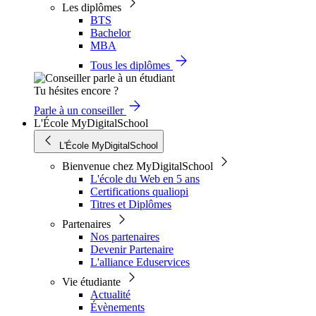
Les diplômes
BTS
Bachelor
MBA
Tous les diplômes
Tu hésites encore ?
Parle à un conseiller
L'École MyDigitalSchool
L'École MyDigitalSchool
Bienvenue chez MyDigitalSchool
L'école du Web en 5 ans
Certifications qualiopi
Titres et Diplômes
Partenaires
Nos partenaires
Devenir Partenaire
L'alliance Eduservices
Vie étudiante
Actualité
Évènements