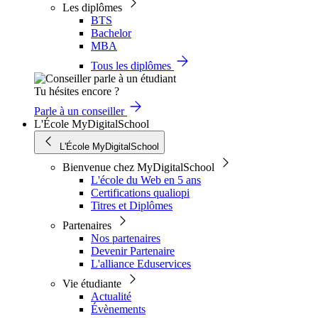
Les diplômes
BTS
Bachelor
MBA
Tous les diplômes
Tu hésites encore ?
Parle à un conseiller
L'École MyDigitalSchool
L'École MyDigitalSchool
Bienvenue chez MyDigitalSchool
L'école du Web en 5 ans
Certifications qualiopi
Titres et Diplômes
Partenaires
Nos partenaires
Devenir Partenaire
L'alliance Eduservices
Vie étudiante
Actualité
Évènements