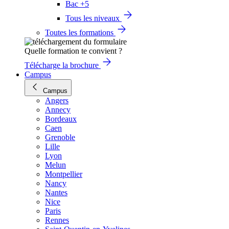
Bac +5
Tous les niveaux
Toutes les formations
Quelle formation te convient ?
Télécharge la brochure
Campus
Campus
Angers
Annecy
Bordeaux
Caen
Grenoble
Lille
Lyon
Melun
Montpellier
Nancy
Nantes
Nice
Paris
Rennes