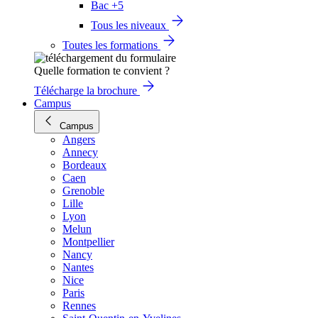
Bac +5
Tous les niveaux
Toutes les formations
Quelle formation te convient ?
Télécharge la brochure
Campus
Campus
Angers
Annecy
Bordeaux
Caen
Grenoble
Lille
Lyon
Melun
Montpellier
Nancy
Nantes
Nice
Paris
Rennes