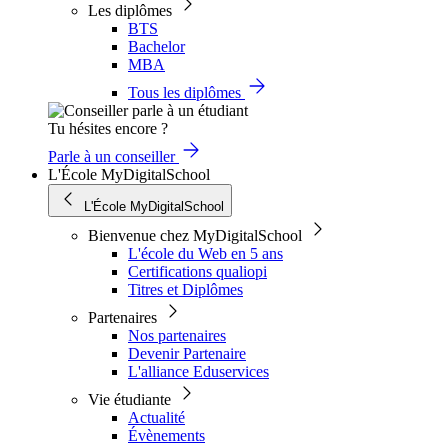
Les diplômes
BTS
Bachelor
MBA
Tous les diplômes
Tu hésites encore ?
Parle à un conseiller
L'École MyDigitalSchool
L'École MyDigitalSchool
Bienvenue chez MyDigitalSchool
L'école du Web en 5 ans
Certifications qualiopi
Titres et Diplômes
Partenaires
Nos partenaires
Devenir Partenaire
L'alliance Eduservices
Vie étudiante
Actualité
Évènements