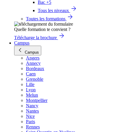
Bac +5
Tous les niveaux
Toutes les formations
Quelle formation te convient ?
Télécharge la brochure
Campus
Campus
Angers
Annecy
Bordeaux
Caen
Grenoble
Lille
Lyon
Melun
Montpellier
Nancy
Nantes
Nice
Paris
Rennes