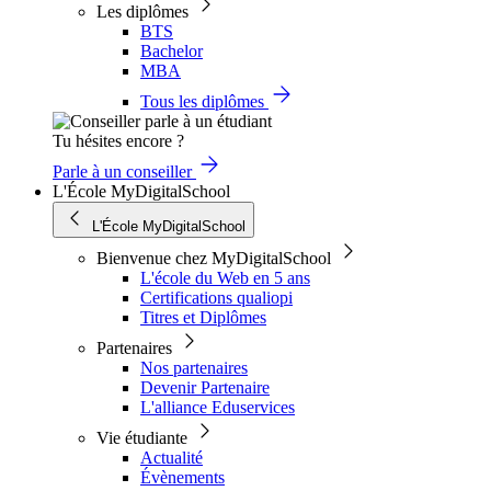
Les diplômes
BTS
Bachelor
MBA
Tous les diplômes
Tu hésites encore ?
Parle à un conseiller
L'École MyDigitalSchool
L'École MyDigitalSchool
Bienvenue chez MyDigitalSchool
L'école du Web en 5 ans
Certifications qualiopi
Titres et Diplômes
Partenaires
Nos partenaires
Devenir Partenaire
L'alliance Eduservices
Vie étudiante
Actualité
Évènements