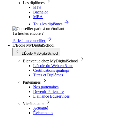
Les diplômes
BTS
Bachelor
MBA
Tous les diplômes
Tu hésites encore ?
Parle à un conseiller
L'École MyDigitalSchool
L'École MyDigitalSchool
Bienvenue chez MyDigitalSchool
L'école du Web en 5 ans
Certifications qualiopi
Titres et Diplômes
Partenaires
Nos partenaires
Devenir Partenaire
L'alliance Eduservices
Vie étudiante
Actualité
Évènements