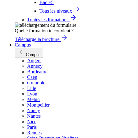
Bac +5
Tous les niveaux
Toutes les formations
Quelle formation te convient ?
Télécharge la brochure
Campus
Campus
Angers
Annecy
Bordeaux
Caen
Grenoble
Lille
Lyon
Melun
Montpellier
Nancy
Nantes
Nice
Paris
Rennes