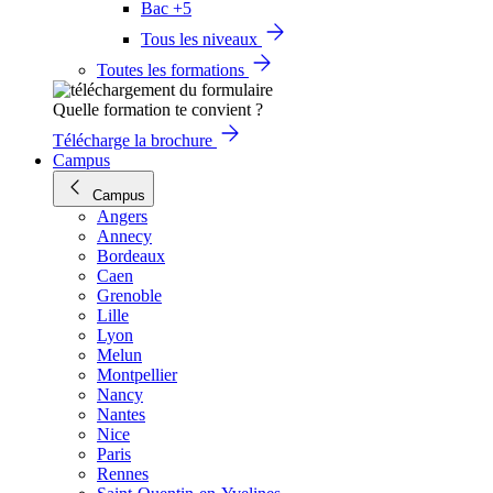
Bac +5
Tous les niveaux
Toutes les formations
Quelle formation te convient ?
Télécharge la brochure
Campus
Campus
Angers
Annecy
Bordeaux
Caen
Grenoble
Lille
Lyon
Melun
Montpellier
Nancy
Nantes
Nice
Paris
Rennes