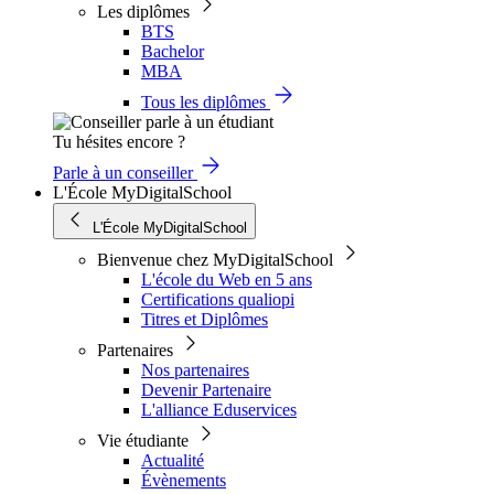
Les diplômes
BTS
Bachelor
MBA
Tous les diplômes
Tu hésites encore ?
Parle à un conseiller
L'École MyDigitalSchool
L'École MyDigitalSchool
Bienvenue chez MyDigitalSchool
L'école du Web en 5 ans
Certifications qualiopi
Titres et Diplômes
Partenaires
Nos partenaires
Devenir Partenaire
L'alliance Eduservices
Vie étudiante
Actualité
Évènements