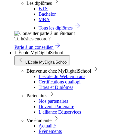
Les diplômes
BTS
Bachelor
MBA
Tous les diplômes
Tu hésites encore ?
Parle à un conseiller
L'École MyDigitalSchool
L'École MyDigitalSchool
Bienvenue chez MyDigitalSchool
L'école du Web en 5 ans
Certifications qualiopi
Titres et Diplômes
Partenaires
Nos partenaires
Devenir Partenaire
L'alliance Eduservices
Vie étudiante
Actualité
Évènements