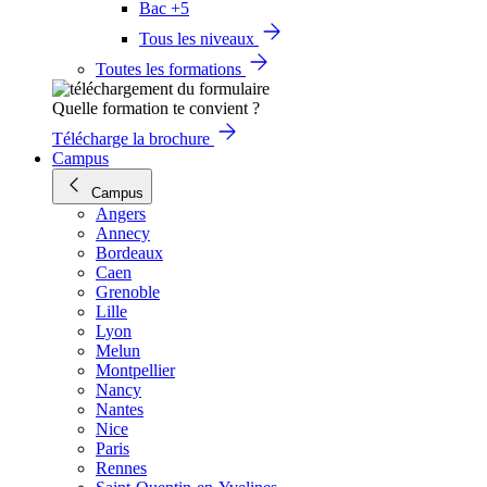
Bac +5
Tous les niveaux
Toutes les formations
Quelle formation te convient ?
Télécharge la brochure
Campus
Campus
Angers
Annecy
Bordeaux
Caen
Grenoble
Lille
Lyon
Melun
Montpellier
Nancy
Nantes
Nice
Paris
Rennes