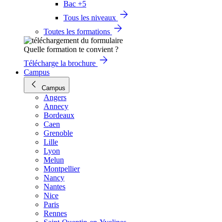
Bac +5
Tous les niveaux
Toutes les formations
Quelle formation te convient ?
Télécharge la brochure
Campus
Campus
Angers
Annecy
Bordeaux
Caen
Grenoble
Lille
Lyon
Melun
Montpellier
Nancy
Nantes
Nice
Paris
Rennes