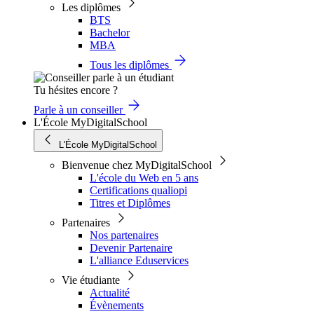
Les diplômes
BTS
Bachelor
MBA
Tous les diplômes
Tu hésites encore ?
Parle à un conseiller
L'École MyDigitalSchool
L'École MyDigitalSchool
Bienvenue chez MyDigitalSchool
L'école du Web en 5 ans
Certifications qualiopi
Titres et Diplômes
Partenaires
Nos partenaires
Devenir Partenaire
L'alliance Eduservices
Vie étudiante
Actualité
Évènements