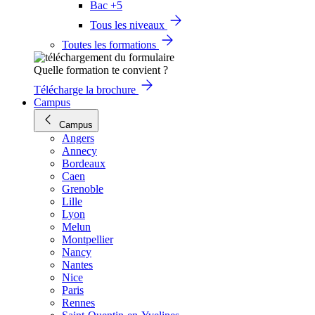
Bac +5
Tous les niveaux
Toutes les formations
Quelle formation te convient ?
Télécharge la brochure
Campus
Campus
Angers
Annecy
Bordeaux
Caen
Grenoble
Lille
Lyon
Melun
Montpellier
Nancy
Nantes
Nice
Paris
Rennes