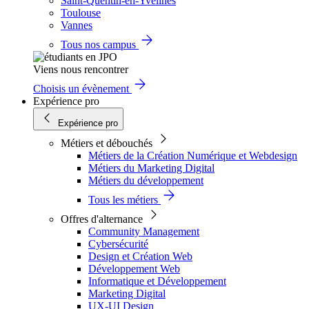
Saint-Quentin-en-Yvelines
Toulouse
Vannes
Tous nos campus
Viens nous rencontrer
Choisis un évènement
Expérience pro
Expérience pro
Métiers et débouchés
Métiers de la Création Numérique et Webdesign
Métiers du Marketing Digital
Métiers du développement
Tous les métiers
Offres d'alternance
Community Management
Cybersécurité
Design et Création Web
Développement Web
Informatique et Développement
Marketing Digital
UX-UI Design