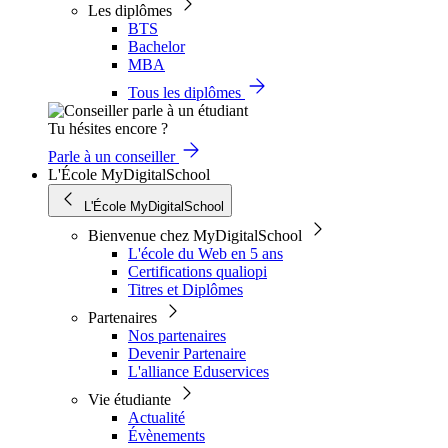
Les diplômes
BTS
Bachelor
MBA
Tous les diplômes
Tu hésites encore ?
Parle à un conseiller
L'École MyDigitalSchool
L'École MyDigitalSchool
Bienvenue chez MyDigitalSchool
L'école du Web en 5 ans
Certifications qualiopi
Titres et Diplômes
Partenaires
Nos partenaires
Devenir Partenaire
L'alliance Eduservices
Vie étudiante
Actualité
Évènements