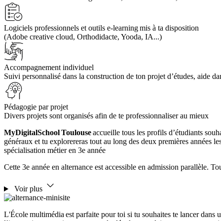
Logiciels professionnels et outils e-learning mis à ta disposition
(Adobe creative cloud, Orthodidacte, Yooda, IA...)
Accompagnement individuel
Suivi personnalisé dans la construction de ton projet d’études, aide da
Pédagogie par projet
Divers projets sont organisés afin de te professionnaliser au mieux
MyDigitalSchool Toulouse
accueille tous les profils d’étudiants sou
généraux et tu explorereras tout au long des deux premières années les 
spécialisation métier en 3e année
Cette 3e année en alternance est accessible en admission parallèle. T
Voir plus
L'École multimédia est parfaite pour toi si tu souhaites te lancer dans 