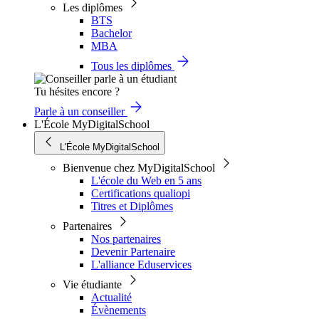
Les diplômes
BTS
Bachelor
MBA
Tous les diplômes
Tu hésites encore ?
Parle à un conseiller
L'École MyDigitalSchool
L'École MyDigitalSchool
Bienvenue chez MyDigitalSchool
L'école du Web en 5 ans
Certifications qualiopi
Titres et Diplômes
Partenaires
Nos partenaires
Devenir Partenaire
L'alliance Eduservices
Vie étudiante
Actualité
Évènements