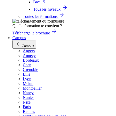
Bac +5
Tous les niveaux
Toutes les formations
Quelle formation te convient ?
Télécharge la brochure
Campus
Campus
Angers
Annecy
Bordeaux
Caen
Grenoble
Lille
Lyon
Melun
Montpellier
Nancy
Nantes
Nice
Paris
Rennes