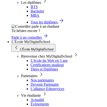
Les diplômes
BTS
Bachelor
MBA
Tous les diplômes
Tu hésites encore ?
Parle à un conseiller
L'École MyDigitalSchool
L'École MyDigitalSchool
Bienvenue chez MyDigitalSchool
L'école du Web en 5 ans
Certifications qualiopi
Titres et Diplômes
Partenaires
Nos partenaires
Devenir Partenaire
L'alliance Eduservices
Vie étudiante
Actualité
Évènements