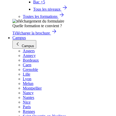
Bac +5
Tous les niveaux
Toutes les formations
Quelle formation te convient ?
Télécharge la brochure
Campus
Campus
Angers
Annecy
Bordeaux
Caen
Grenoble
Lille
Lyon
Melun
Montpellier
Nancy
Nantes
Nice
Paris
Rennes