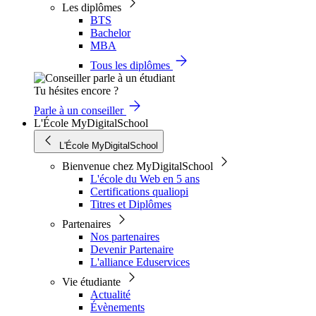
Les diplômes
BTS
Bachelor
MBA
Tous les diplômes
Tu hésites encore ?
Parle à un conseiller
L'École MyDigitalSchool
L'École MyDigitalSchool
Bienvenue chez MyDigitalSchool
L'école du Web en 5 ans
Certifications qualiopi
Titres et Diplômes
Partenaires
Nos partenaires
Devenir Partenaire
L'alliance Eduservices
Vie étudiante
Actualité
Évènements