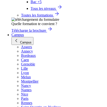
Bac +5
Tous les niveaux
Toutes les formations
Quelle formation te convient ?
Télécharge la brochure
Campus
Campus
Angers
Annecy
Bordeaux
Caen
Grenoble
Lille
Lyon
Melun
Montpellier
Nancy
Nantes
Nice
Paris
Rennes