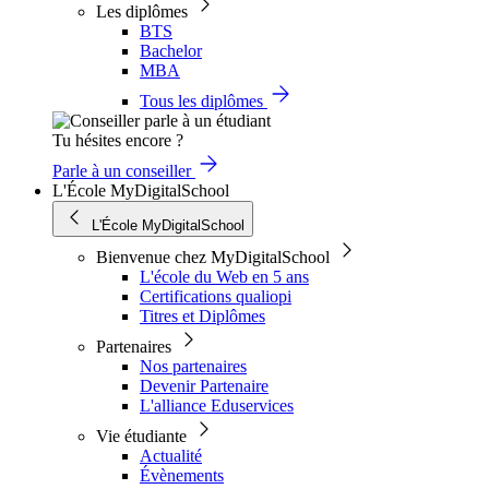
Les diplômes
BTS
Bachelor
MBA
Tous les diplômes
Tu hésites encore ?
Parle à un conseiller
L'École MyDigitalSchool
L'École MyDigitalSchool
Bienvenue chez MyDigitalSchool
L'école du Web en 5 ans
Certifications qualiopi
Titres et Diplômes
Partenaires
Nos partenaires
Devenir Partenaire
L'alliance Eduservices
Vie étudiante
Actualité
Évènements