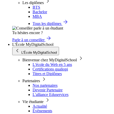
Les diplômes
BTS
Bachelor
MBA
Tous les diplômes
Tu hésites encore ?
Parle à un conseiller
L'École MyDigitalSchool
L'École MyDigitalSchool
Bienvenue chez MyDigitalSchool
L'école du Web en 5 ans
Certifications qualiopi
Titres et Diplômes
Partenaires
Nos partenaires
Devenir Partenaire
L'alliance Eduservices
Vie étudiante
Actualité
Évènements