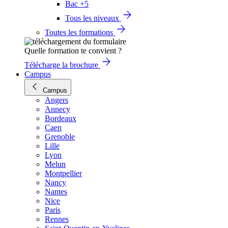
Bac +5
Tous les niveaux
Toutes les formations
Quelle formation te convient ?
Télécharge la brochure
Campus
Campus
Angers
Annecy
Bordeaux
Caen
Grenoble
Lille
Lyon
Melun
Montpellier
Nancy
Nantes
Nice
Paris
Rennes