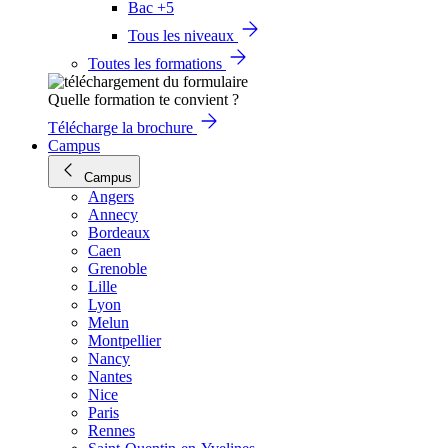
Bac +5
Tous les niveaux
Toutes les formations
Quelle formation te convient ?
Télécharge la brochure
Campus
Campus
Angers
Annecy
Bordeaux
Caen
Grenoble
Lille
Lyon
Melun
Montpellier
Nancy
Nantes
Nice
Paris
Rennes