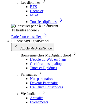
Les diplômes
BTS
Bachelor
MBA
Tous les diplômes
Tu hésites encore ?
Parle à un conseiller
L'École MyDigitalSchool
L'École MyDigitalSchool
Bienvenue chez MyDigitalSchool
L'école du Web en 5 ans
Certifications qualiopi
Titres et Diplômes
Partenaires
Nos partenaires
Devenir Partenaire
L'alliance Eduservices
Vie étudiante
Actualité
Évènements