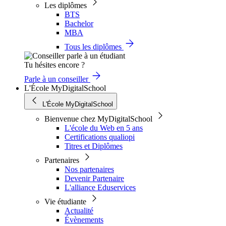
Les diplômes
BTS
Bachelor
MBA
Tous les diplômes
Tu hésites encore ?
Parle à un conseiller
L'École MyDigitalSchool
L'École MyDigitalSchool
Bienvenue chez MyDigitalSchool
L'école du Web en 5 ans
Certifications qualiopi
Titres et Diplômes
Partenaires
Nos partenaires
Devenir Partenaire
L'alliance Eduservices
Vie étudiante
Actualité
Évènements