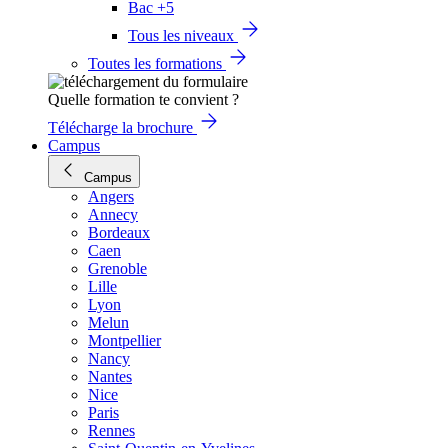
Bac +5
Tous les niveaux
Toutes les formations
Quelle formation te convient ?
Télécharge la brochure
Campus
Campus
Angers
Annecy
Bordeaux
Caen
Grenoble
Lille
Lyon
Melun
Montpellier
Nancy
Nantes
Nice
Paris
Rennes