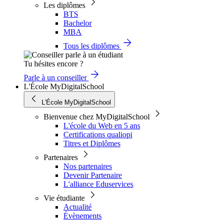
Les diplômes
BTS
Bachelor
MBA
Tous les diplômes
Tu hésites encore ?
Parle à un conseiller
L'École MyDigitalSchool
L'École MyDigitalSchool
Bienvenue chez MyDigitalSchool
L'école du Web en 5 ans
Certifications qualiopi
Titres et Diplômes
Partenaires
Nos partenaires
Devenir Partenaire
L'alliance Eduservices
Vie étudiante
Actualité
Évènements