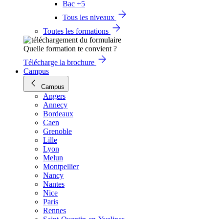
Bac +5
Tous les niveaux
Toutes les formations
Quelle formation te convient ?
Télécharge la brochure
Campus
Campus
Angers
Annecy
Bordeaux
Caen
Grenoble
Lille
Lyon
Melun
Montpellier
Nancy
Nantes
Nice
Paris
Rennes