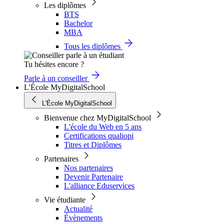
Les diplômes
BTS
Bachelor
MBA
Tous les diplômes
Tu hésites encore ?
Parle à un conseiller
L'École MyDigitalSchool
L'École MyDigitalSchool
Bienvenue chez MyDigitalSchool
L'école du Web en 5 ans
Certifications qualiopi
Titres et Diplômes
Partenaires
Nos partenaires
Devenir Partenaire
L'alliance Eduservices
Vie étudiante
Actualité
Évènements