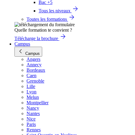
Bac +5
Tous les niveaux
Toutes les formations
Quelle formation te convient ?
Télécharge la brochure
Campus
Campus
Angers
Annecy
Bordeaux
Caen
Grenoble
Lille
Lyon
Melun
Montpellier
Nancy
Nantes
Nice
Paris
Rennes