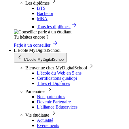
Les diplômes
BTS
Bachelor
MBA
Tous les diplômes
Tu hésites encore ?
Parle à un conseiller
L'École MyDigitalSchool
L'École MyDigitalSchool
Bienvenue chez MyDigitalSchool
L'école du Web en 5 ans
Certifications qualiopi
Titres et Diplômes
Partenaires
Nos partenaires
Devenir Partenaire
L'alliance Eduservices
Vie étudiante
Actualité
Évènements