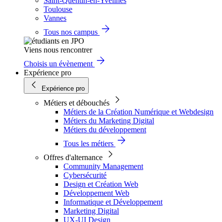
Saint-Quentin-en-Yvelines
Toulouse
Vannes
Tous nos campus
Viens nous rencontrer
Choisis un évènement
Expérience pro
Expérience pro
Métiers et débouchés
Métiers de la Création Numérique et Webdesign
Métiers du Marketing Digital
Métiers du développement
Tous les métiers
Offres d'alternance
Community Management
Cybersécurité
Design et Création Web
Développement Web
Informatique et Développement
Marketing Digital
UX-UI Design