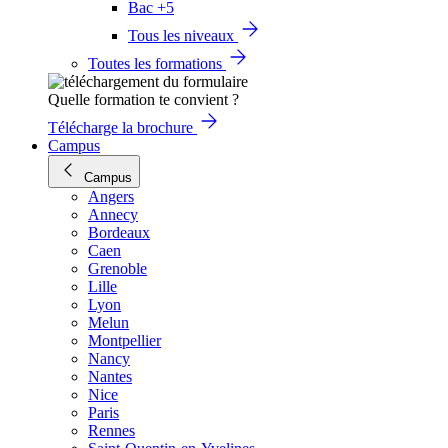
Bac +5
Tous les niveaux
Toutes les formations
Quelle formation te convient ?
Télécharge la brochure
Campus
Campus
Angers
Annecy
Bordeaux
Caen
Grenoble
Lille
Lyon
Melun
Montpellier
Nancy
Nantes
Nice
Paris
Rennes