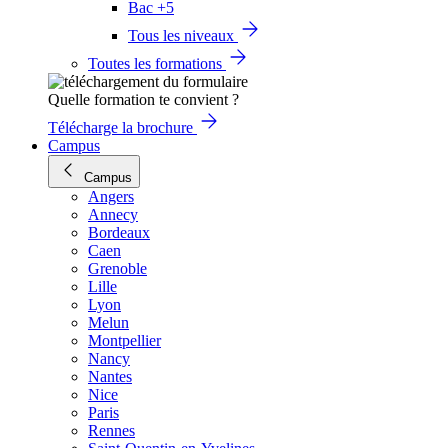
Bac +5
Tous les niveaux
Toutes les formations
Quelle formation te convient ?
Télécharge la brochure
Campus
Campus
Angers
Annecy
Bordeaux
Caen
Grenoble
Lille
Lyon
Melun
Montpellier
Nancy
Nantes
Nice
Paris
Rennes