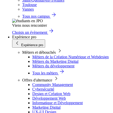
Saint-Quentin-en-Yvelines
Toulouse
Vannes
Tous nos campus
Viens nous rencontrer
Choisis un évènement
Expérience pro
Expérience pro
Métiers et débouchés
Métiers de la Création Numérique et Webdesign
Métiers du Marketing Digital
Métiers du développement
Tous les métiers
Offres d'alternance
Community Management
Cybersécurité
Design et Création Web
Développement Web
Informatique et Développement
Marketing Digital
UX-UI Design