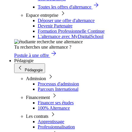
Toutes les offres d'alternance
Espace entreprise
Déposer une offre d'alternance
Devenir Partenaire
Formation Professionnelle Continue
L'alternance avec MyDigitalSchool
Tu recherches une alternance ?
Postule à une offre
Pédagogie
Pédagogie
Admission
Processus d'admission
Parcours International
Financement
Financer ses études
100% Alternance
Les contrats
Apprentissage
Professionnalisation