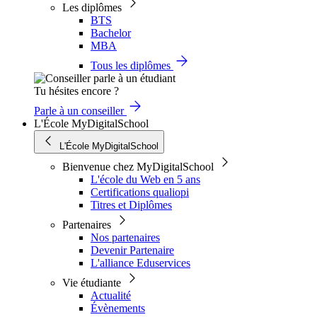
Les diplômes
BTS
Bachelor
MBA
Tous les diplômes
Tu hésites encore ?
Parle à un conseiller
L'École MyDigitalSchool
L'École MyDigitalSchool
Bienvenue chez MyDigitalSchool
L'école du Web en 5 ans
Certifications qualiopi
Titres et Diplômes
Partenaires
Nos partenaires
Devenir Partenaire
L'alliance Eduservices
Vie étudiante
Actualité
Évènements