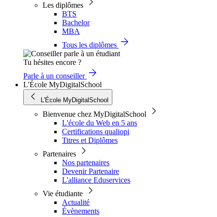
Les diplômes
BTS
Bachelor
MBA
Tous les diplômes
Tu hésites encore ?
Parle à un conseiller
L'École MyDigitalSchool
L'École MyDigitalSchool
Bienvenue chez MyDigitalSchool
L'école du Web en 5 ans
Certifications qualiopi
Titres et Diplômes
Partenaires
Nos partenaires
Devenir Partenaire
L'alliance Eduservices
Vie étudiante
Actualité
Évènements