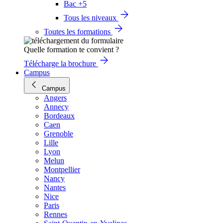
Bac +5
Tous les niveaux
Toutes les formations
Quelle formation te convient ?
Télécharge la brochure
Campus
Campus
Angers
Annecy
Bordeaux
Caen
Grenoble
Lille
Lyon
Melun
Montpellier
Nancy
Nantes
Nice
Paris
Rennes