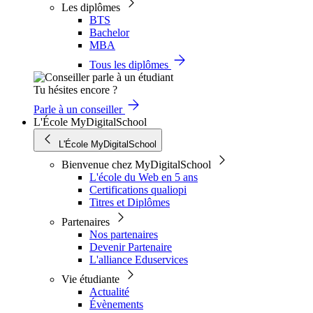
Les diplômes
BTS
Bachelor
MBA
Tous les diplômes
Tu hésites encore ?
Parle à un conseiller
L'École MyDigitalSchool
L'École MyDigitalSchool
Bienvenue chez MyDigitalSchool
L'école du Web en 5 ans
Certifications qualiopi
Titres et Diplômes
Partenaires
Nos partenaires
Devenir Partenaire
L'alliance Eduservices
Vie étudiante
Actualité
Évènements