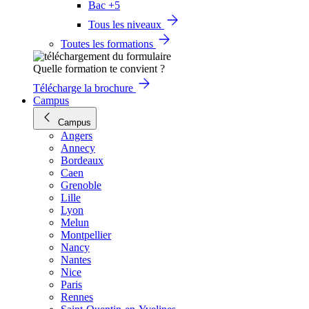
Bac +5
Tous les niveaux
Toutes les formations
Quelle formation te convient ?
Télécharge la brochure
Campus
Campus
Angers
Annecy
Bordeaux
Caen
Grenoble
Lille
Lyon
Melun
Montpellier
Nancy
Nantes
Nice
Paris
Rennes