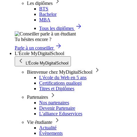
Les diplômes
BTS
Bachelor
MBA
Tous les diplômes
Tu hésites encore ?
Parle à un conseiller
L'École MyDigitalSchool
L'École MyDigitalSchool
Bienvenue chez MyDigitalSchool
L'école du Web en 5 ans
Certifications qualiopi
Titres et Diplômes
Partenaires
Nos partenaires
Devenir Partenaire
L'alliance Eduservices
Vie étudiante
Actualité
Évènements