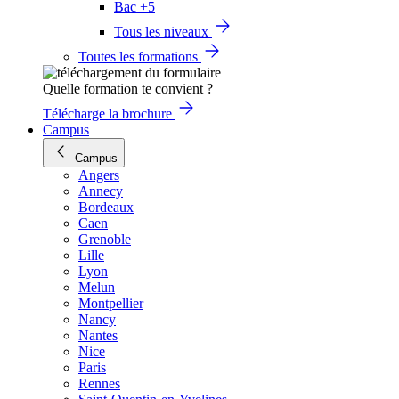
Bac +5
Tous les niveaux
Toutes les formations
Quelle formation te convient ?
Télécharge la brochure
Campus
Campus
Angers
Annecy
Bordeaux
Caen
Grenoble
Lille
Lyon
Melun
Montpellier
Nancy
Nantes
Nice
Paris
Rennes