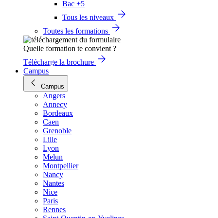
Bac +5
Tous les niveaux
Toutes les formations
Quelle formation te convient ?
Télécharge la brochure
Campus
Campus
Angers
Annecy
Bordeaux
Caen
Grenoble
Lille
Lyon
Melun
Montpellier
Nancy
Nantes
Nice
Paris
Rennes