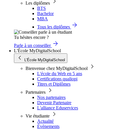
Les diplômes
BTS
Bachelor
MBA
Tous les diplômes
Tu hésites encore ?
Parle à un conseiller
L'École MyDigitalSchool
L'École MyDigitalSchool
Bienvenue chez MyDigitalSchool
L'école du Web en 5 ans
Certifications qualiopi
Titres et Diplômes
Partenaires
Nos partenaires
Devenir Partenaire
L'alliance Eduservices
Vie étudiante
Actualité
Évènements