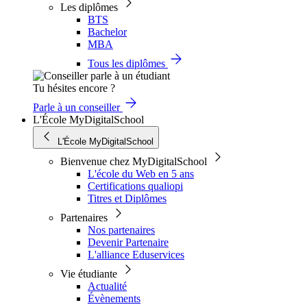
Les diplômes
BTS
Bachelor
MBA
Tous les diplômes
Tu hésites encore ?
Parle à un conseiller
L'École MyDigitalSchool
L'École MyDigitalSchool
Bienvenue chez MyDigitalSchool
L'école du Web en 5 ans
Certifications qualiopi
Titres et Diplômes
Partenaires
Nos partenaires
Devenir Partenaire
L'alliance Eduservices
Vie étudiante
Actualité
Évènements