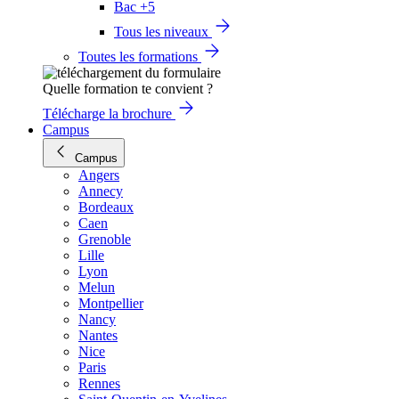
Bac +5
Tous les niveaux
Toutes les formations
Quelle formation te convient ?
Télécharge la brochure
Campus
Campus
Angers
Annecy
Bordeaux
Caen
Grenoble
Lille
Lyon
Melun
Montpellier
Nancy
Nantes
Nice
Paris
Rennes