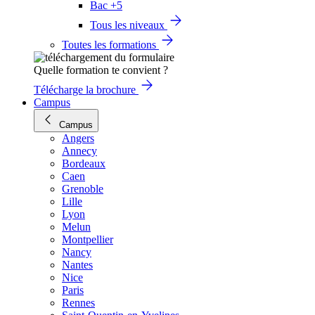
Bac +5
Tous les niveaux
Toutes les formations
Quelle formation te convient ?
Télécharge la brochure
Campus
Campus
Angers
Annecy
Bordeaux
Caen
Grenoble
Lille
Lyon
Melun
Montpellier
Nancy
Nantes
Nice
Paris
Rennes