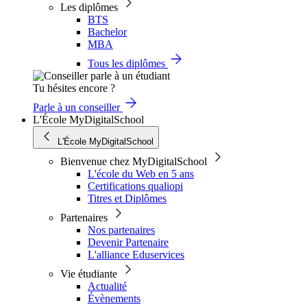
Les diplômes
BTS
Bachelor
MBA
Tous les diplômes
Tu hésites encore ?
Parle à un conseiller
L'École MyDigitalSchool
L'École MyDigitalSchool
Bienvenue chez MyDigitalSchool
L'école du Web en 5 ans
Certifications qualiopi
Titres et Diplômes
Partenaires
Nos partenaires
Devenir Partenaire
L'alliance Eduservices
Vie étudiante
Actualité
Évènements