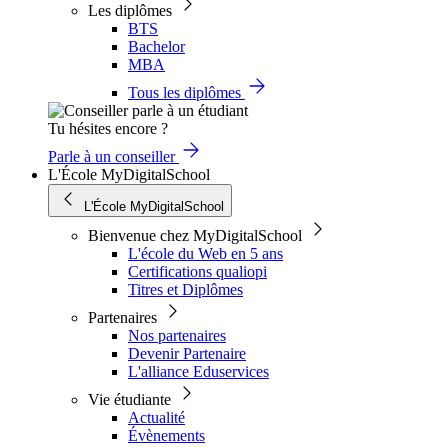
Les diplômes
BTS
Bachelor
MBA
Tous les diplômes
Tu hésites encore ?
Parle à un conseiller
L'École MyDigitalSchool
L'École MyDigitalSchool
Bienvenue chez MyDigitalSchool
L'école du Web en 5 ans
Certifications qualiopi
Titres et Diplômes
Partenaires
Nos partenaires
Devenir Partenaire
L'alliance Eduservices
Vie étudiante
Actualité
Évènements