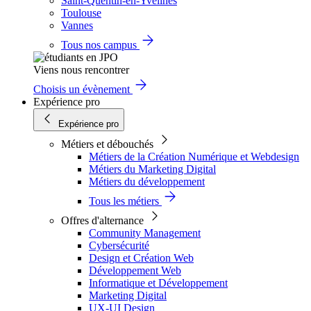
Saint-Quentin-en-Yvelines
Toulouse
Vannes
Tous nos campus
Viens nous rencontrer
Choisis un évènement
Expérience pro
Expérience pro
Métiers et débouchés
Métiers de la Création Numérique et Webdesign
Métiers du Marketing Digital
Métiers du développement
Tous les métiers
Offres d'alternance
Community Management
Cybersécurité
Design et Création Web
Développement Web
Informatique et Développement
Marketing Digital
UX-UI Design