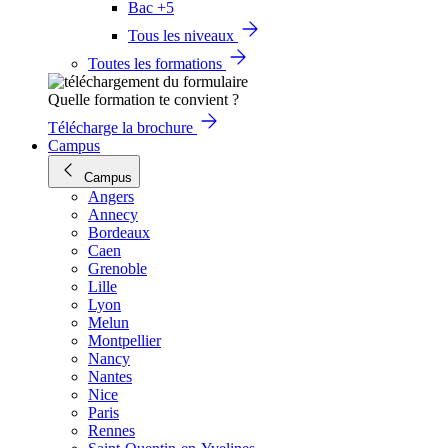
Bac +5
Tous les niveaux
Toutes les formations
Quelle formation te convient ?
Télécharge la brochure
Campus
Campus
Angers
Annecy
Bordeaux
Caen
Grenoble
Lille
Lyon
Melun
Montpellier
Nancy
Nantes
Nice
Paris
Rennes