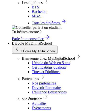
Les diplômes
BTS
Bachelor
MBA
Tous les diplômes
Tu hésites encore ?
Parle à un conseiller
L'École MyDigitalSchool
L'École MyDigitalSchool
Bienvenue chez MyDigitalSchool
L'école du Web en 5 ans
Certifications qualiopi
Titres et Diplômes
Partenaires
Nos partenaires
Devenir Partenaire
L'alliance Eduservices
Vie étudiante
Actualité
Évènements