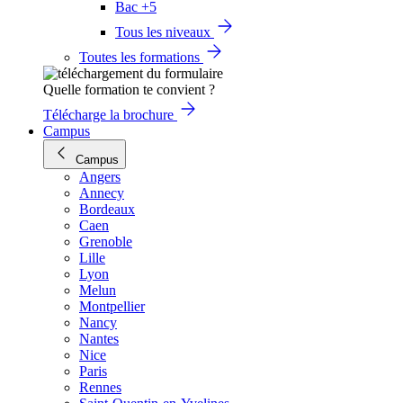
Bac +5
Tous les niveaux
Toutes les formations
Quelle formation te convient ?
Télécharge la brochure
Campus
Campus
Angers
Annecy
Bordeaux
Caen
Grenoble
Lille
Lyon
Melun
Montpellier
Nancy
Nantes
Nice
Paris
Rennes