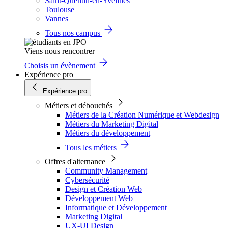
Saint-Quentin-en-Yvelines
Toulouse
Vannes
Tous nos campus
Viens nous rencontrer
Choisis un évènement
Expérience pro
Expérience pro
Métiers et débouchés
Métiers de la Création Numérique et Webdesign
Métiers du Marketing Digital
Métiers du développement
Tous les métiers
Offres d'alternance
Community Management
Cybersécurité
Design et Création Web
Développement Web
Informatique et Développement
Marketing Digital
UX-UI Design