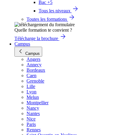
Bac +5
Tous les niveaux
Toutes les formations
Quelle formation te convient ?
Télécharge la brochure
Campus
Campus
Angers
Annecy
Bordeaux
Caen
Grenoble
Lille
Lyon
Melun
Montpellier
Nancy
Nantes
Nice
Paris
Rennes