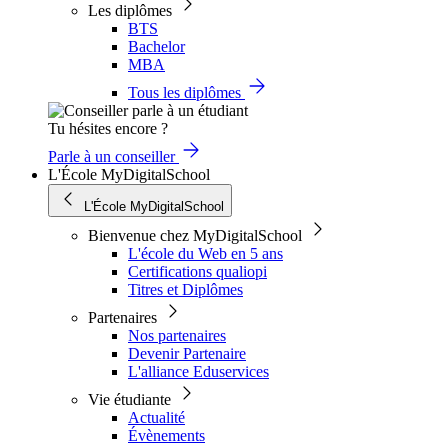
Les diplômes
BTS
Bachelor
MBA
Tous les diplômes
Tu hésites encore ?
Parle à un conseiller
L'École MyDigitalSchool
L'École MyDigitalSchool
Bienvenue chez MyDigitalSchool
L'école du Web en 5 ans
Certifications qualiopi
Titres et Diplômes
Partenaires
Nos partenaires
Devenir Partenaire
L'alliance Eduservices
Vie étudiante
Actualité
Évènements