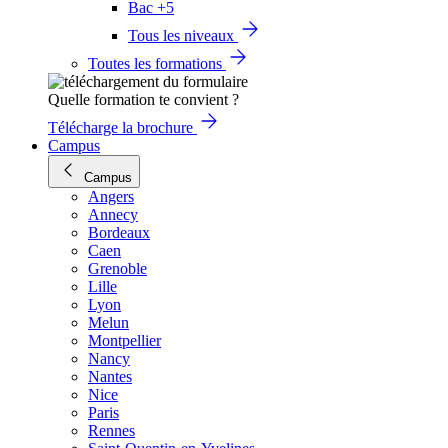
Bac +5
Tous les niveaux
Toutes les formations
Quelle formation te convient ?
Télécharge la brochure
Campus
Campus
Angers
Annecy
Bordeaux
Caen
Grenoble
Lille
Lyon
Melun
Montpellier
Nancy
Nantes
Nice
Paris
Rennes