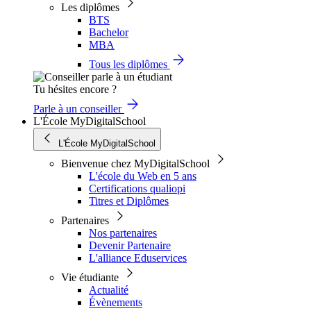
Les diplômes
BTS
Bachelor
MBA
Tous les diplômes
Tu hésites encore ?
Parle à un conseiller
L'École MyDigitalSchool
L'École MyDigitalSchool
Bienvenue chez MyDigitalSchool
L'école du Web en 5 ans
Certifications qualiopi
Titres et Diplômes
Partenaires
Nos partenaires
Devenir Partenaire
L'alliance Eduservices
Vie étudiante
Actualité
Évènements